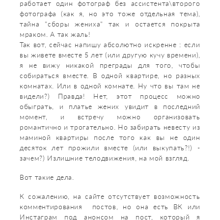
работает один фотограф без ассистента\второго
фотографа (как я, но это тоже отдельная тема),
тайна "сборы жениха" так и остается покрыта
мраком. А так жаль!
Так вот, сейчас напишу абсолютно искренне : если
вы живете вместе 5 лет (или другую кучу времени),
я не вижу никакой преграды для того, чтобы
собираться вместе. В одной квартире, но разных
комнатах. Или в одной комнате. Ну что вы там не
видели?) Правда! Нет, этот процесс можно
обыграть, и платье жених увидит в последний
момент, и встречу можно организовать
романтично и трогательно. Но забирать невесту из
маминой квартиры после того как вы не один
десяток лет прожили вместе (или выкупать?!) -
зачем?) Излишние телодвижения, на мой взгляд.
Вот такие дела.
К сожалению, на сайте отсутствует возможность
комментирования постов, но она есть ВК или
Инстаграм под анонсом на пост, который я