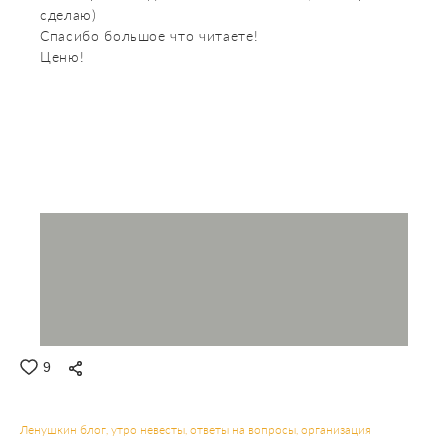
сделаю)
Спасибо большое что читаете!
Ценю!
9
Ленушкин блог
утро невесты
ответы на вопросы
организация