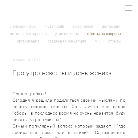
Ленушкин блог
my12month
фотопроект
фотокниги
детская фотография
утро невесты
ответы на вопросы
организация
свадебная концепция
МК
отзывы
January 13, 2017
Про утро невесты и день жениха
Привет, ребята!
Сегодня я решила поделиться своими мыслями по
поводу сборов невесты. Хотя лично мне слово
"сборы" в последнее время не очень нравится, буду
писать "утро невесты".
Самый популярный вопрос который задают : "где
собираться, дома или в отеле?". Однозначного